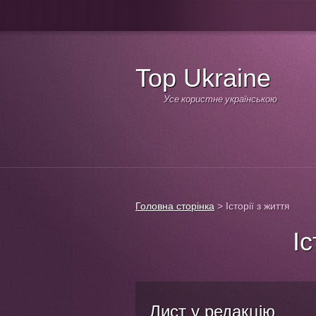
Top Ukraine
Усе користне українською
Головна сторінка
>
Історії з життя
Іс
Лист у редакцію