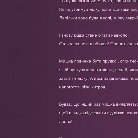
- А ну-ка, выскочи! А ну-ка, злови мене
Як не утримуй кішку, вона все-таки ви
Як тільки вона буде в колі, знову закрий
І знову кішка стане бігати навколо.
Стежте за нею в обидва! Опиниться вон
Мишка повинна бути прудкої, спритною
як їй врятуватися від кішки, нехай, як
завзяття кішку! А насправді мишка пови
напоготові різні хитрощі.
Буває, що інший раз мишка виявляєтьс
щоб швидко відскочити від кішки, ухилит
лапах!..