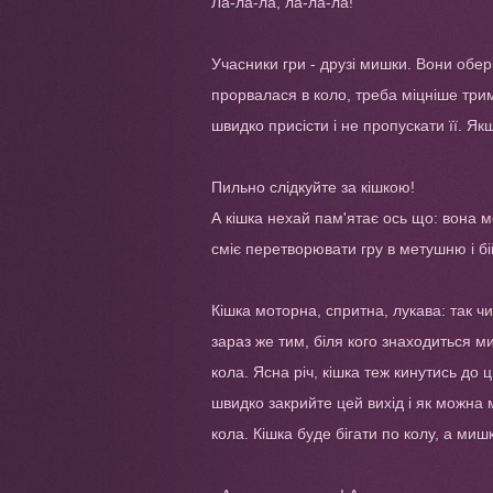
Ла-ла-ла, ла-ла-ла!
Учасники гри - друзі мишки. Вони обер
прорвалася в коло, треба міцніше три
швидко присісти і не пропускати її. Я
Пильно слідкуйте за кішкою!
А кішка нехай пам'ятає ось що: вона м
сміє перетворювати гру в метушню і бі
Кішка моторна, спритна, лукава: так ч
зараз же тим, біля кого знаходиться ми
кола. Ясна річ, кішка теж кинутись до 
швидко закрийте цей вихід і як можна 
кола. Кішка буде бігати по колу, а миш