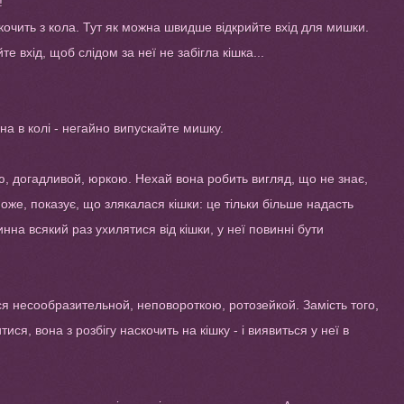
!
скочить з кола. Тут як можна швидше відкрийте вхід для мишки.
те вхід, щоб слідом за неї не забігла кішка...
а в колі - негайно випускайте мишку.
, догадливой, юркою. Нехай вона робить вигляд, що не знає,
 може, показує, що злякалася кішки: це тільки більше надасть
нна всякий раз ухилятися від кішки, у неї повинні бути
я несообразительной, неповороткою, ротозейкой. Замість того,
ися, вона з розбігу наскочить на кішку - і виявиться у неї в