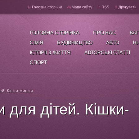
Головна сторінка
Мапа сайту
RSS
Друкувати
ГОЛОВНА СТОРІНКА
ПРО НАС
ВАГ
СІМ'Я
БУДІВНИЦТВО
АВТО
HI
ІСТОРІЇ З ЖИТТЯ
АВТОРСЬКІ СТАТТІ
СПОРТ
тей. Кішки-мишки
и для дітей. Кішки-