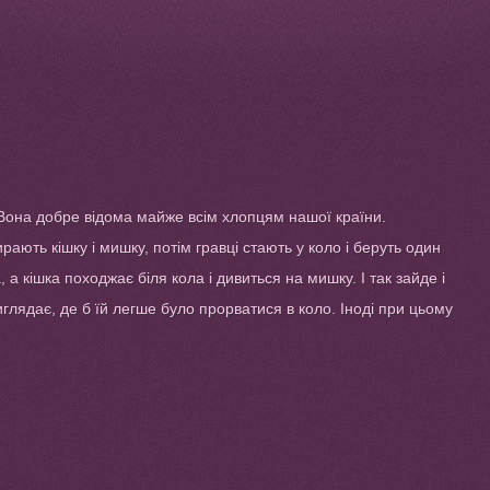
. Вона добре відома майже всім хлопцям нашої країни.
рають кішку і мишку, потім гравці стають у коло і беруть один
 а кішка походжає біля кола і дивиться на мишку. І так зайде і
 виглядає, де б їй легше було прорватися в коло. Іноді при цьому