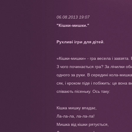
06.08.2013 19:07
"Кішки-мишки."
Рухливі ігри для дітей
.
«Кішки-мишки» - гра весела і завзята
З чого починається гра? За лічилки оби
одного за руки. В середині кола-мишка,
сяк, і кроком піде і побіжить: це вона
співають пісеньку. Ось таку:
Кішка мишку впадає,
Ла-ла-ла, ла-ла-ла!
Мишка від кішки рятується,