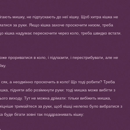
ігають мишку, не підпускають до неї кішку. Щоб хитра кішка не
матися за руки. Якщо кішка захоче проскочити низом, треба
кщо кішка надумає перескочити через коло, треба швидко встати.
оже прориватися в коло, і підлазити, і перестрибувати, але не
йку.
и сяк, а неодмінно проскочить в коло! Що тоді робити? Треба
шка, підняти або розімкнути руки: тоді мишка може вибігти з
цього виходу. Тут не можна дрімати: тільки вибіжить мишка,
міцніше тримайтеся за руки, щоб кішці нелегко було вибратися з
ка буде бігати зовні так поддразнивать кішку: