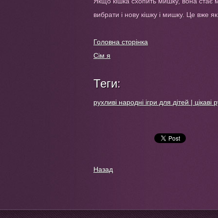
Якщо кішка схопить мишку, вона стає 
вибрати і нову кішку і мишку. Це вже я
Головна сторінка
Сім я
Теги
:
рухливі народні ігри для дітей | цікаві р
Назад