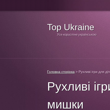
Top Ukraine
Усе користне українською
Головна сторінка
>
Рухливі ігри для ді
Рухливі ігр
мишки