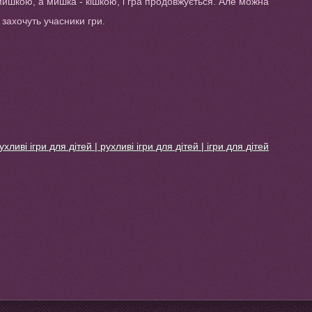
мишкою, а мишка - кішкою, і гра продовжується. Але можна
к захочуть учасники гри.
ухливі ігри для дітей | рухливі ігри для дітей | ігри для дітей